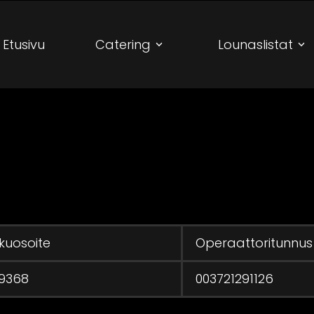
Etusivu
Catering
Lounaslistat
kuosoite
Operaattoritunnus
9368
003721291126