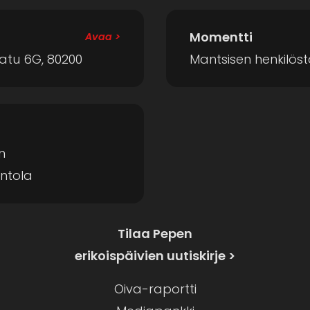
Momentti
Avaa >
tu 6G, 80200
Mantsisen henkilöst
n
intola
Tilaa Pepen
erikoispäivien uutiskirje >
Oiva-raportti