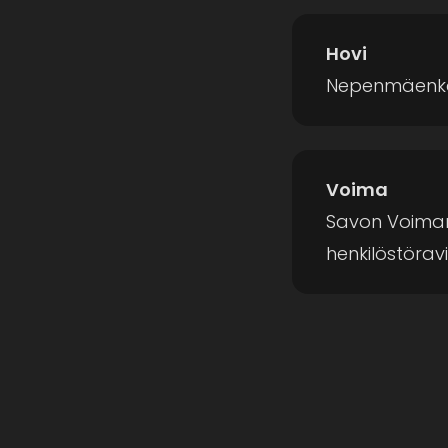
Hovi
Nepenmäenka
Voima
Savon Voima
henkilöstörav