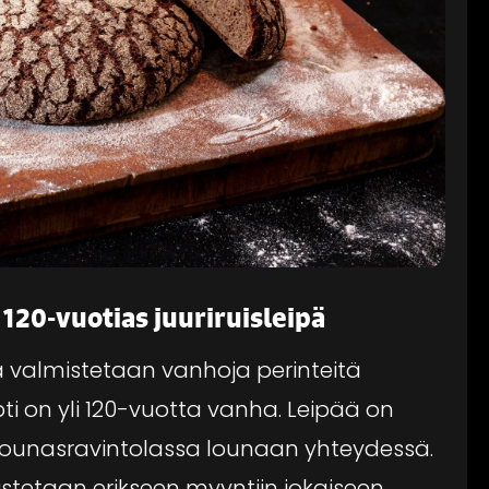
120-vuotias juuriruisleipä
pä valmistetaan vanhoja perinteitä
ti on yli 120-vuotta vanha. Leipää on
a lounasravintolassa lounaan yhteydessä.
istetaan erikseen myyntiin jokaiseen