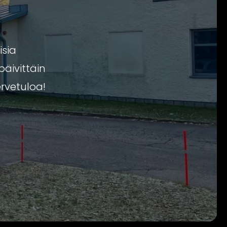
isia
päivittäin
rvetuloa!