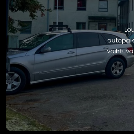
Lou
autopaikk
vaihtuva