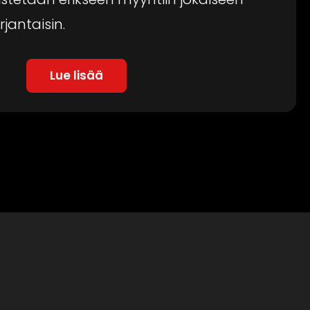
jantaisin.
Lue lisää