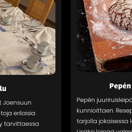
Pepén 
lu
Pepén juuriruislei
ut Joensuun
kunnioittaen. Resep
oja erilaisia
tarjolla jokaisess
y tarvittaessa
Lisäksi leipää valm