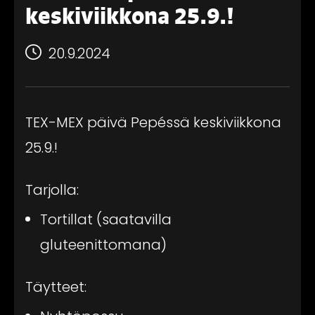
keskiviikkona 25.9.!
20.9.2024
TEX-MEX päivä Pepéssä keskiviikkona
25.9.!
Tarjolla:
Tortillat (saatavilla
gluteenittomana)
Täytteet: