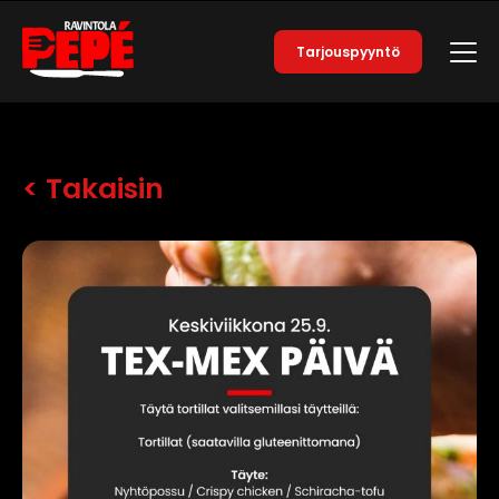
Tarjouspyyntö
< Takaisin