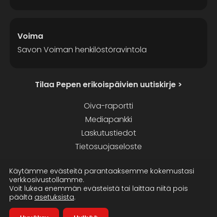
Voima
Savon Voiman henkilöstöravintola
Tilaa Pepen erikoispäivien uutiskirje >
Oiva-raportti
Mediapankki
Laskutustiedot
Tietosuojaseloste
Facebook
Instagram
Käytämme evästeitä parantaaksemme kokemustasi
verkkosivustollamme.
Voit lukea enemmän evästeistä tai laittaa niitä pois
päältä
asetuksista
.
Verkkosivut: sagura.fi