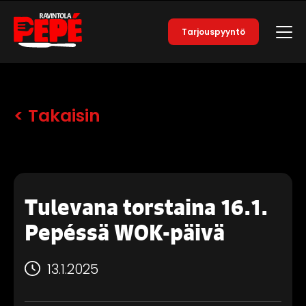
Tarjouspyyntö
< Takaisin
Tulevana torstaina 16.1.
Pepéssä WOK-päivä
13.1.2025